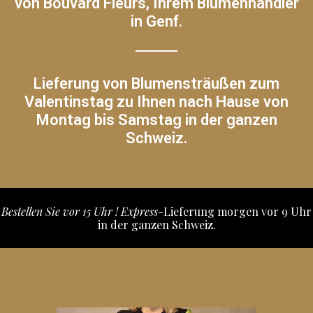
von Bouvard Fleurs, Ihrem Blumenhändler
in Genf.
Lieferung von Blumensträußen zum
Valentinstag zu Ihnen nach Hause von
Montag bis Samstag in der ganzen
Schweiz.
n Sie vor 15 Uhr ! Express-
Lieferung morgen vor 9 Uhr
Bestelle
in der ganzen Schweiz.