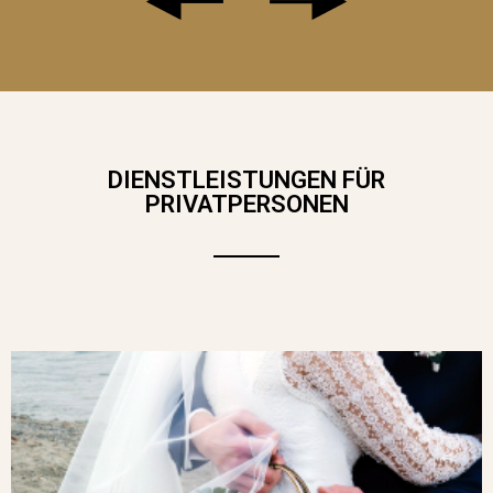
DIENSTLEISTUNGEN FÜR
LE RÊVERIE
– LASSEN SIE SICH VON
PRIVATPERSONEN
DIESEM LUFTIGEN STRAUSS IN P
ASTELLTÖNEN VERZAUBERN. EINE Z
ARTE MISCHUNG AUS LILA, PFIRSICH U
ND VIOLETT, KOMBINIERT MIT A
PRICOTFARBENEN ROSEN, V
IOLETTEN CLEMATIS UND B
LAUGRAUEM LAUB FÜR EINE SANFTE U
ND ELEGANTE HARMONIE. IDEAL, UM E
INEN RAUM ZU VERSCHÖNERN ODER E
INEN MOMENT FLORALER POESIE ZU S
CHENKEN.