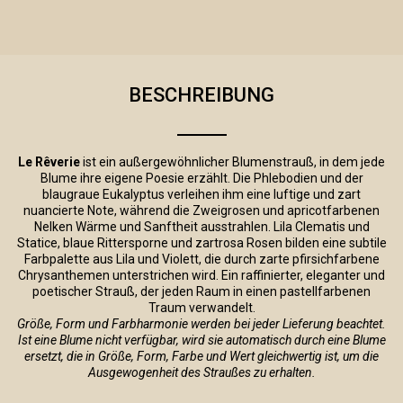
BESCHREIBUNG
Le Rêverie
ist ein außergewöhnlicher Blumenstrauß, in dem jede
Blume ihre eigene Poesie erzählt. Die Phlebodien und der
blaugraue Eukalyptus verleihen ihm eine luftige und zart
nuancierte Note, während die Zweigrosen und apricotfarbenen
Nelken Wärme und Sanftheit ausstrahlen. Lila Clematis und
Statice, blaue Rittersporne und zartrosa Rosen bilden eine subtile
Farbpalette aus Lila und Violett, die durch zarte pfirsichfarbene
Chrysanthemen unterstrichen wird. Ein raffinierter, eleganter und
poetischer Strauß, der jeden Raum in einen pastellfarbenen
Traum verwandelt.
Größe, Form und Farbharmonie werden bei jeder Lieferung beachtet.
Ist eine Blume nicht verfügbar, wird sie automatisch durch eine Blume
ersetzt, die in Größe, Form, Farbe und Wert gleichwertig ist, um die
Ausgewogenheit des Straußes zu erhalten.