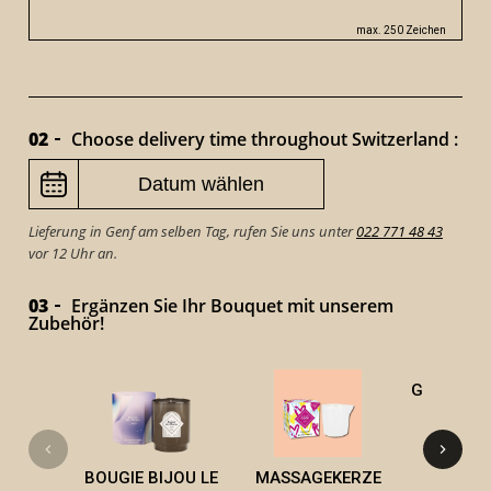
max. 250 Zeichen
02
Choose delivery time throughout Switzerland :
Lieferung in Genf am selben Tag, rufen Sie uns unter
022 771 48 43
vor 12 Uhr an.
03
Ergänzen Sie Ihr Bouquet mit unserem
Zubehör!
GOURMET 
KER
BOUGIE BIJOU LE
MASSAGEKERZE