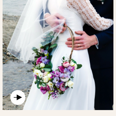
ANLEITUNG UNSERER EXPERTINNEN
ENTDECKEN DIE TEILNEHMER
GRUNDLEGENDE TECHNIKEN, UM
EINZIGARTIGE ARRANGEMENTS ZU
KREIEREN, DIE IHRE SENSIBILITÄT UND
KREATIVITÄT ZUM AUSDRUCK
BRINGEN.
EIN ORIGINELLES, ELEGANTES UND
UNVERGESSLICHES GESCHENK,
PERFEKT, UM GEMEINSAM EINEN
MOMENT DES LERNENS, DER
GESELLIGKEIT UND DER SCHÖNHEIT
RUND UM DIE FLORISTIK ZU ERLEBEN.