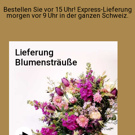
COURS ART FLORAL EN DUO
Bestellen Sie vor 15 Uhr! Express-Lieferung
morgen vor 9 Uhr in der ganzen Schweiz.
Lieferung
Blumensträuße
VERSCHENKEN SIE EINEN