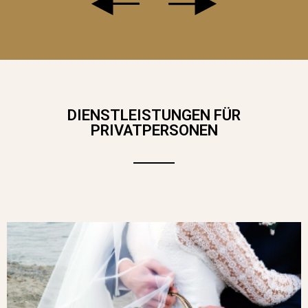
DIENSTLEISTUNGEN FÜR
PRIVATPERSONEN
DIE WEISSE ROSE IST EIN SYMBOL F
ÜR REINHEIT UND UNSCHULD. SIE IST A
UCH EIN AUSDRUCK VON FRIEDEN U
ND AUFRICHTIGKEIT. WÄHLEN SIE SIE, U
M IHR MITGEFÜHL UND IHRE F
ÜRSORGE AUSZUDRÜCKEN DIESER S
CHÖNE STRAUSS AUS 20 SCHÖNEN WE
ISSEN ROSEN KANN IN DER GAN
ZEN SCHWEIZ GELIEFERT WER
DEN.