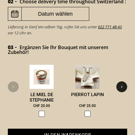
02
Choose delivery time throughout Switzerland :
Lieferung in Genf am selben Tag, rufen Sie uns unter
022 771 48 43
vor 12 Uhr an.
03
Ergänzen Sie Ihr Bouquet mit unserem
Zubehör!
VICTOR 
LE MIEL DE
PIERROT LAPIN
STEPHANIE
CHF 20.00
CHF 25.00
CHF 3