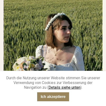
Durch die Nutzung unserer Website stimmen Sie unserer
Verwendung von Cookies zur Verbesserung der
Navigation zu (
Details siehe unten
).
Ich akzeptiere
“Sehr gut”
301 Meinungen
KING-AVIS