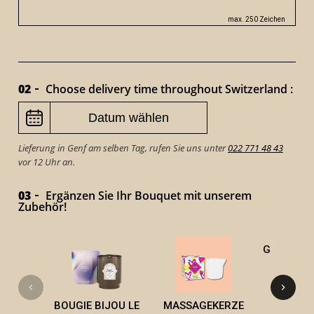
max. 250 Zeichen
02
Choose delivery time throughout Switzerland :
Lieferung in Genf am selben Tag, rufen Sie uns unter
022 771 48 43
vor 12 Uhr an.
03
Ergänzen Sie Ihr Bouquet mit unserem
Zubehör!
GOURMET 
KER
BOUGIE BIJOU LE
MASSAGEKERZE