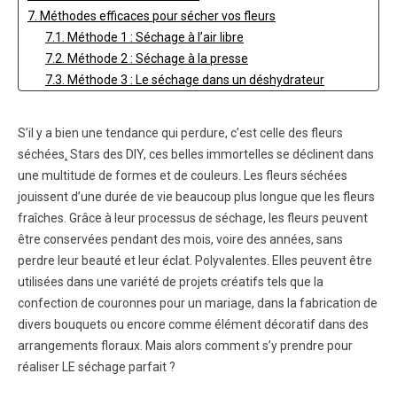
7. Méthodes efficaces pour sécher vos fleurs
7.1. Méthode 1 : Séchage à l’air libre
7.2. Méthode 2 : Séchage à la presse
7.3. Méthode 3 : Le séchage dans un déshydrateur
7.4. Méthode 4 : Séchage à la silice
7.5. Méthode 5 : Séchage chimique
S’il y a bien une tendance qui perdure, c’est celle des fleurs
8. Préserver la beauté de vos fleurs séchées
séchées
.
Stars des DIY, ces belles immortelles se déclinent dans
9. Sträuße aus Trockenblumen
une multitude de formes et de couleurs. Les fleurs séchées
10. FAQ sur le séchage des fleurs
jouissent d’une durée de vie beaucoup plus longue que les fleurs
10.1. Combien de temps faut-il pour sécher un bouquet ?
fraîches. Grâce à leur processus de séchage, les fleurs peuvent
10.2. Comment conserver des bouquets séchés sur le
être conservées pendant des mois, voire des années, sans
long terme ?
perdre leur beauté et leur éclat. Polyvalentes. Elles peuvent être
10.3. Combien de temps dure un bouquet séché ?
utilisées dans une variété de projets créatifs tels que la
confection de couronnes pour un mariage, dans la fabrication de
divers bouquets ou encore comme élément décoratif dans des
arrangements floraux. Mais alors comment s’y prendre pour
réaliser LE séchage parfait ?