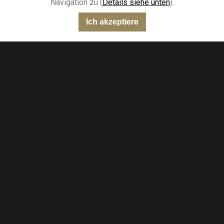
Navigation zu (
Details siehe unten
).
Ich akzeptiere
“Sehr gut”
301 Meinungen
KING-AVIS
Ein Newsletter, den Sie gerne lesen werden.
Erhalten Sie Zugang zu unseren Expertenratschlägen,
allen Neuigkeiten und exklusiven Angeboten.
ABONNIEREN
Das Bouvard-Haus