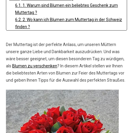
6.1. 1. Warum sind Blumen ein beliebtes Geschenk zum
Muttertag ?
6.2. 2. Wo kann ich Blumen zum Muttertag in der Schweiz
finden ?
6.3. 3. Wie wähle ich den perfekten Blumenstrauß für
meine Mutter ?
Der Muttertag ist der perfekte Anlass, um unseren Müttern
6.4. 4. Wann sollte ich die Blumen für den Muttertag
unsere ganze Liebe und Dankbarkeit auszudrücken. Und was
bestellen ?
wäre besser geeignet, um diesen besonderen Tag zu würdigen,
6.5. 5. Wie kann ich meinem Blumengeschenk eine
als
Blumen zu verschenken
? In diesem Artikel stellen wir Ihnen
persönliche Note verleihen ?
die beliebtesten Arten von Blumen zur Feier des Muttertags vor
und geben Ihnen Tipps für die Auswahl des perfekten Straußes.