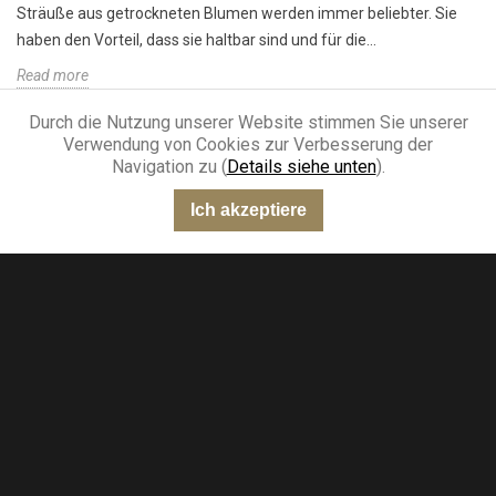
Sträuße aus getrockneten Blumen werden immer beliebter. Sie
haben den Vorteil, dass sie haltbar sind und für die...
Read more
Durch die Nutzung unserer Website stimmen Sie unserer
Verwendung von Cookies zur Verbesserung der
Navigation zu (
Details siehe unten
).
Ich akzeptiere
“Sehr gut”
301 Meinungen
KING-AVIS
Ein Newsletter, den Sie gerne lesen werden.
Erhalten Sie Zugang zu unseren Expertenratschlägen,
allen Neuigkeiten und exklusiven Angeboten.
ABONNIEREN