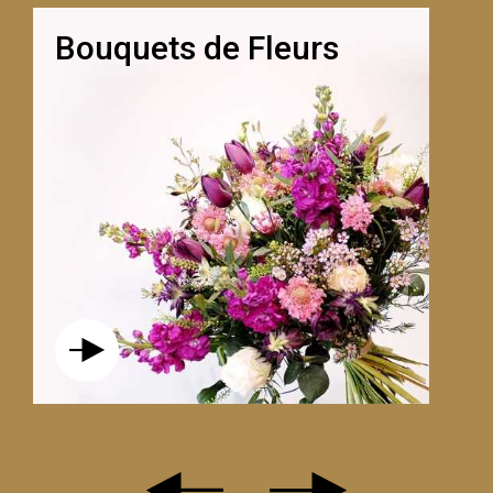
Bouquets de Fleurs
OFFREZ UN MOMENT PRIVILÉGIÉ À
PARTAGER : UN COURS D’ART
FLORAL EN DUO À GENÈVE !
BIEN PLUS QU’UN SIMPLE CADEAU,
C’EST UNE EXPÉRIENCE CRÉATIVE ET
COMPLICE QUE VOUS OFFREZ.
ACCOMPAGNÉ D’UN DÉLICAT