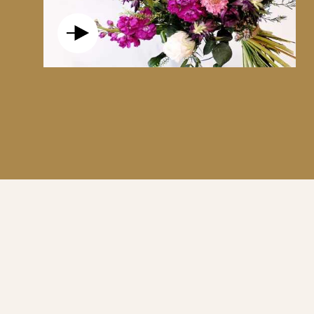
AVIS AUX AMATEURS DE THÉ! LAISSEZ VOUS EN
DAMMANN FRÈRES.