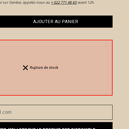
hui sur Genève, appelez-nous au
+ 022 771 48 43
avant 12h.
AJOUTER AU PANIER
Rupture de stock