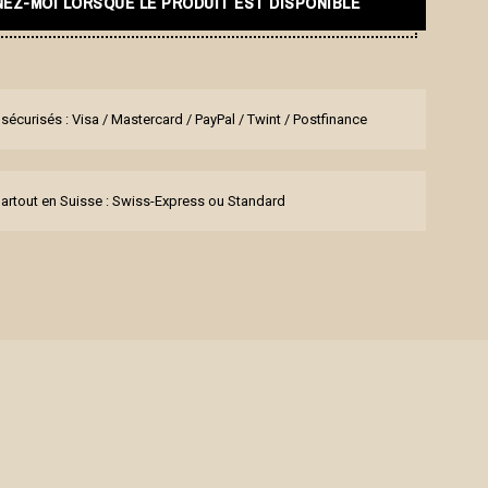
EZ-MOI LORSQUE LE PRODUIT EST DISPONIBLE
sécurisés : Visa / Mastercard / PayPal / Twint / Postfinance
partout en Suisse : Swiss-Express ou Standard