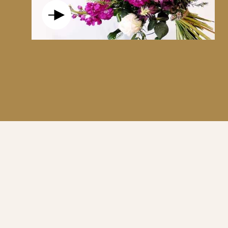
OFFREZ UNE EXPLOSION ÉPICÉE AVE
POUR LEUR BEAUTÉ ET LEUR FRAÎCHEU
LUI, EST SYNONYME DE FORCE ET DE