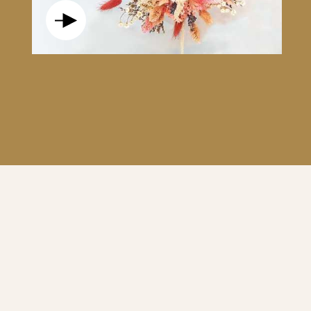
S, SOIGNEUSEMENT SÉLECTIONNÉES
AMITIÉ ET L'ÉNERGIE. LE ROUGE ,