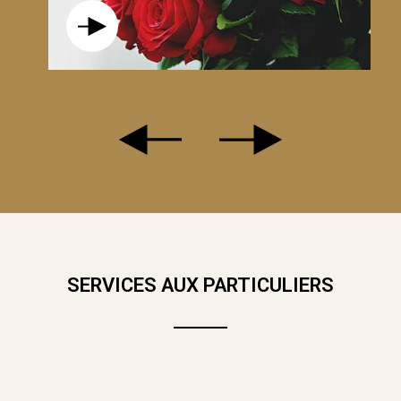
C NOTRE BOUQUET DE 20 ROSES ORANGES, ROSES ET ROUGE
R. TEINTE CHALEUREUSE, LA COULEUR ORANGE SYMBOLISE L'
 PASSION. A OFFRIR EN TOUTES OCCASIONS.
SERVICES AUX PARTICULIERS