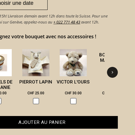
h! Livraison demain avant 12h dans toute la Suisse. Pour une
hui sur Genève, appelez-nous au
+ 022 771 48 43
avant 12h.
ez votre bouquet avec nos accessoires !
BOUGIE DE
B
MASSAGE
ELS DE
PIERROT LAPIN
VICTOR L'OURS
ANIE
0.00
CHF 25.00
CHF 30.00
CHF 28.00
AJOUTER AU PANIER