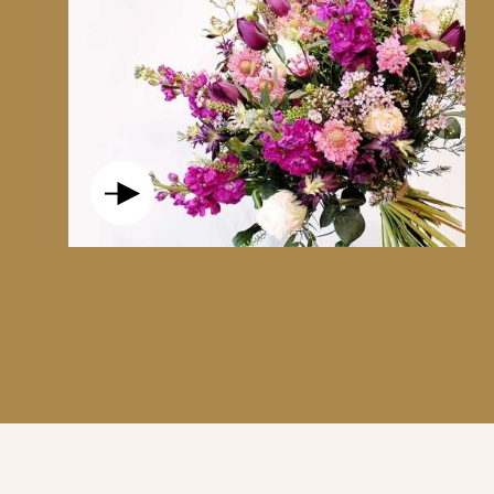
L’ÉVEIL VÉGÉTAL
EST UNE BOUFFÉE DE FRAÎCHEU
CE BOUQUET ÉVOQUE UN MATIN LUMINEUX, LA NA
PLACE. À LA FOIS ÉLÉGANT ET NATUREL, L’ÉVE
DÉPART OU SIMPLEMENT FAIRE ENTRER LA FRAÎ
UN BOUQUET HARMONIEUX, VIVANT ET PROFON