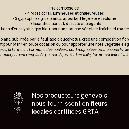
Il se compose de :
- 4 roses corail, lumineuses et chaleureuses
- 3 gypsophiles gros blancs, apportant légèreté et volume
- 3 lisianthus abricot, délicats et élégants
3 tiges d’eucalyptus gris bleu, pour une touche végétale fraîche et mode
et blanc, sublimée par le feuillage d’eucalyptus, crée une composition fl
 pour offrir en toute occasion ou pour apporter une note végétale éléga
taille, la forme et l’harmonie des couleurs sont respectées pour chaque livrai
automatiquement remplacée par son équivalent en taille, forme, couleur et val
Nos producteurs genevois
nous fournissent en
fleurs
locales
certifiées GRTA