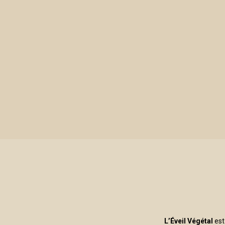
L'ÉVEIL VÉGÉTAL
L’Éveil Végétal
est 