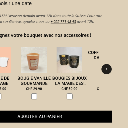
h! Livraison demain avant 12h dans toute la Suisse. Pour une
hui sur Genève, appelez-nous au
+ 022 771 48 43
avant 12h.
ez votre bouquet avec nos accessoires !
COFFRET DE THÉ
DAMMANN
FRÈRES
E DE
BOUGIE VANILLE
BOUGIES BIJOUX
AGE
GOURMANDE
LA MAGIE DES
ASTRES
8.00
CHF 29.90
CHF 50.00
CHF 47.00
AJOUTER AU PANIER