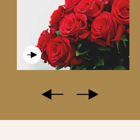
R, UN RETOUR À L’ESSENTIEL.
TURE QUI S’ÉVEILLE DOUCEMENT, ET CES PETITS INSTANTS
IL VÉGÉTAL EST IDÉAL POUR OFFRIR UNE ATTENTION SINCÈRE
CHEUR DU VÉGÉTAL DANS UN INTÉRIEUR.
DÉMENT APAISANT.