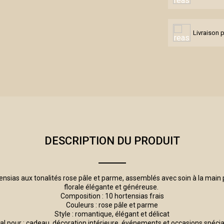
Livraison 
DESCRIPTION DU PRODUIT
sias aux tonalités rose pâle et parme, assemblés avec soin à la main p
florale élégante et généreuse.
Composition : 10 hortensias frais
Couleurs : rose pâle et parme
Style : romantique, élégant et délicat
al pour : cadeau, décoration intérieure, événements et occasions spéci