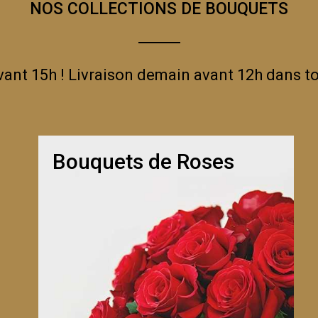
NOS COLLECTIONS DE BOUQUETS
t 15h ! Livraison demain avant 12h dans to
CIE DE SOMPTUEUX HORTENSIAS, SOIGNEUSEMENT SÉLECTI
ANTE. SON MÉLANGE DE TEINTES POUDRÉES ÉVOQUE LA TEN
IQUES.
LE ELÉA
EST IDÉAL POUR CÉLÉBRER UN MOMENT PRÉ
Bouquets de Roses
IDIEN.