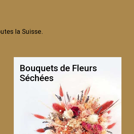
utes la Suisse.
ONNÉS, ROSE PÂLE ET
DRESSE, LA SÉRÉNITÉ ET
CIEUX, OFFRIR UNE
Bouquets de Fleurs
Séchées