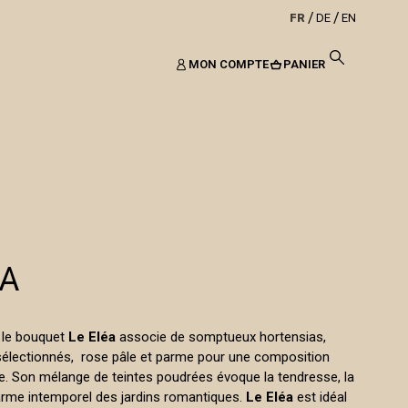
FR
DE
EN
MON COMPTE
PANIER
EA
é, le bouquet
Le Eléa
associe de somptueux hortensias,
électionnés, rose pâle et parme pour une composition
e. Son mélange de teintes poudrées évoque la tendresse, la
harme intemporel des jardins romantiques.
Le Eléa
est idéal