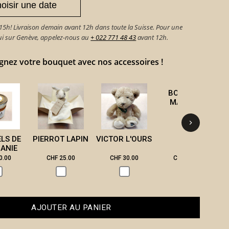
h! Livraison demain avant 12h dans toute la Suisse. Pour une
hui sur Genève, appelez-nous au
+ 022 771 48 43
avant 12h.
ez votre bouquet avec nos accessoires !
BOUGIE DE
B
MASSAGE
ELS DE
PIERROT LAPIN
VICTOR L'OURS
ANIE
0.00
CHF 25.00
CHF 30.00
CHF 28.00
AJOUTER AU PANIER