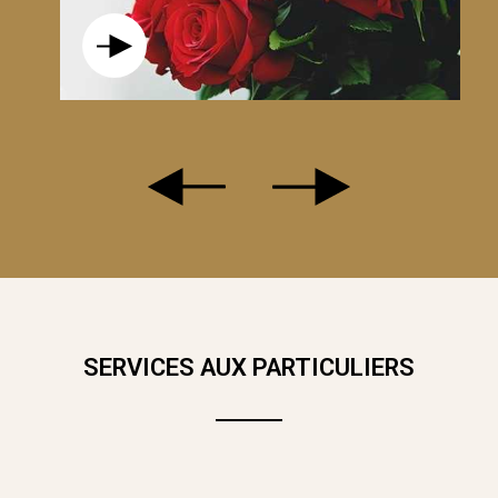
ACHE ! CETTE ROSE À LA COULEUR PASTEL ET TENDRE EST IDÉ
 ROSES ET VERDURES À OFFRIR EN TOUTES OCCASIONS .
SERVICES AUX PARTICULIERS