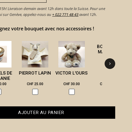
h! Livraison demain avant 12h dans toute la Suisse. Pour une
hui sur Genève, appelez-nous au
+ 022 771 48 43
avant 12h.
ez votre bouquet avec nos accessoires !
BOUGIE DE
B
MASSAGE
ELS DE
PIERROT LAPIN
VICTOR L'OURS
ANIE
0.00
CHF 25.00
CHF 30.00
CHF 28.00
AJOUTER AU PANIER