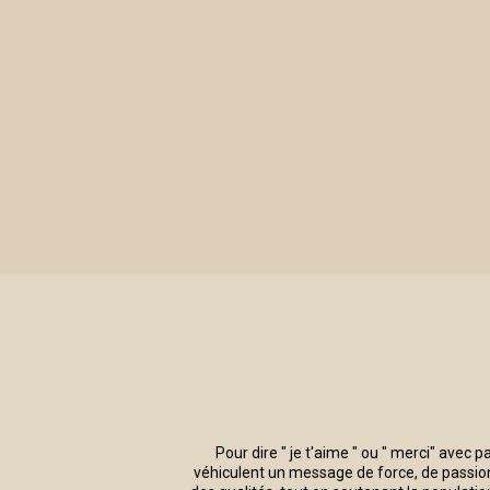
LE TENDRESSE ROSE PÂLE
Pour dire " je t'aime " ou " merci" avec p
véhiculent un message de force, de passion 