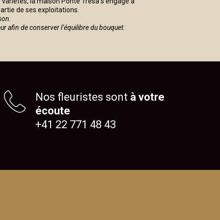
0 variétés, la maison Ponte Tresa s'engage à
rtie de ses exploitations.
son.
eur afin de conserver l’équilibre du bouquet.
Nos fleuristes sont
à votre
écoute
+41 22 771 48 43