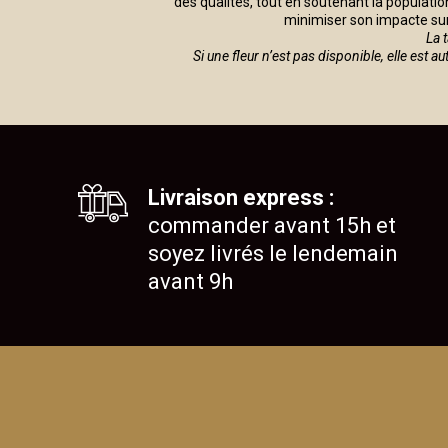
des qualités, tout en soutenant la populati
minimiser son impacte sur
La 
Si une fleur n’est pas disponible, elle est 
Livraison express :
commander avant 15h et
soyez livrés le lendemain
avant 9h