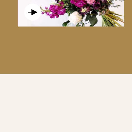
POUR DIRE " JE T'AIME " OU " MERCI" AVEC PAN
RECHERCHE DE DOUCEUR UN BEAU BOUQUET DE 9