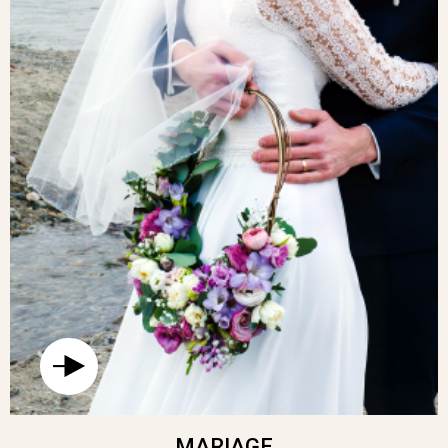
AVEC LUI, UNE FARANDOLE DE FLEURS
POÉTIQUES ET SAUVAGES. DÉCOUVREZ
LE ESTELLE
, NOTRE BEAU MÉLANGE
PASTEL ET LUMINEUX.
MARIAGE