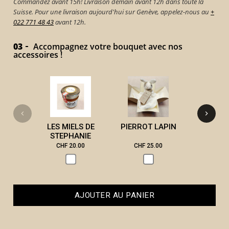
Commandez avant 15h! Livraison demain avant 12h dans toute la
Suisse. Pour une livraison aujourd'hui sur Genève, appelez-nous au
+
022 771 48 43
avant 12h.
03
Accompagnez votre bouquet avec nos
accessoires !
VICTOR 
LES MIELS DE
PIERROT LAPIN
STEPHANIE
CHF 20.00
CHF 25.00
CHF 3
AJOUTER AU PANIER