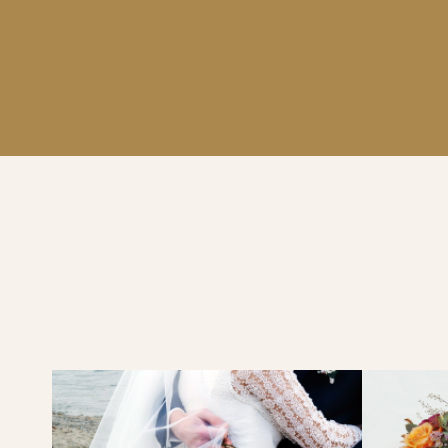
PROFITER D'UN BEAU BOUQUET, ADMIRER DE JOL
DÉLICATES CRÉATIONS EN FLEURS SÉCHÉES. T
POÉSIE DANS NOS INTÉRIEURS. POUR UNE JOIE 