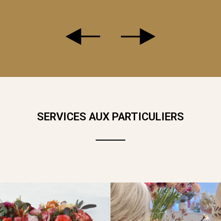
IES FLEURS SANS RISQUER DE LES VOIR DÉPÉRIR ? C'EST P
ENDANCE, FOLLEMENT RÉTRO, CES PETITS BOUQUETS IMMOR
DE LONGUE DURÉE !
SERVICES AUX PARTICULIERS