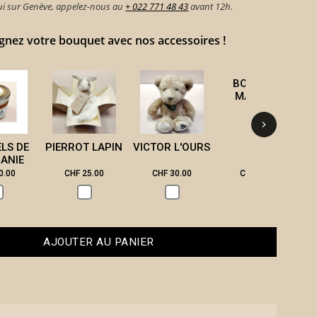
hui sur Genève, appelez-nous au
+ 022 771 48 43
avant 12h.
ez votre bouquet avec nos accessoires !
BOUGIE DE
B
MASSAGE
ELS DE
PIERROT LAPIN
VICTOR L'OURS
ANIE
0.00
CHF 25.00
CHF 30.00
CHF 28.00
AJOUTER AU PANIER