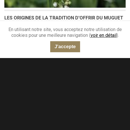
LES ORIGINES DE LA TRADITION D'OFFRIR DU MUGUET
LE 1ER MAI
En utilisant notre site, vous acceptez notre utilisation de
Le 1er mai, la tradition veut que l'on offre du muguet en signe de
cookies pour une meilleure navigation (
voir en détail
).
bonheur et de chance. Cette coutume remonte à...
J'accepte
Lire
“Très bien”
301 avis
KING-AVIS
Une newsletter que vous allez aimer lire
Accédez à nos conseils d’experts, à toutes nos